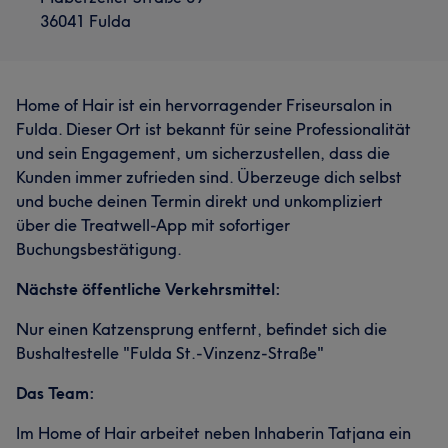
36041 Fulda
Home of Hair ist ein hervorragender Friseursalon in
Fulda. Dieser Ort ist bekannt für seine Professionalität
und sein Engagement, um sicherzustellen, dass die
Kunden immer zufrieden sind. Überzeuge dich selbst
und buche deinen Termin direkt und unkompliziert
über die Treatwell-App mit sofortiger
Buchungsbestätigung.
Was unsere Kunden über Tatjana sagen
Nächste öffentliche Verkehrsmittel:
Herzlich
10
Kompetent
9
Professionell
8
Nur einen Katzensprung entfernt, befindet sich die
Freundlich
5
Bushaltestelle "Fulda St.-Vinzenz-Straße"
Das Team:
Im Home of Hair arbeitet neben Inhaberin Tatjana ein