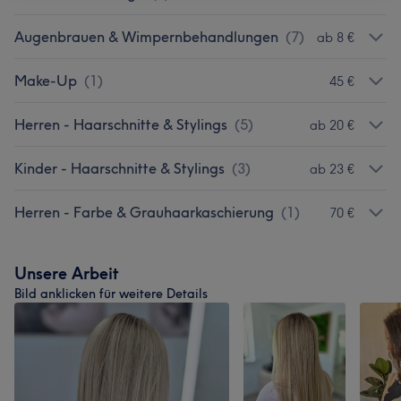
Augenbrauen & Wimpernbehandlungen
(
7
)
ab 8 €
Make-Up
(
1
)
45 €
Herren - Haarschnitte & Stylings
(
5
)
ab 20 €
Kinder - Haarschnitte & Stylings
(
3
)
ab 23 €
Herren - Farbe & Grauhaarkaschierung
(
1
)
70 €
Unsere Arbeit
Bild anklicken für weitere Details