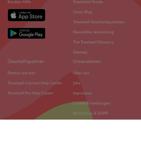
Kunden-Hilfe
Treatment Guide
Unser Blog
Treatwell Geschenkgutschein
Newsletter Anmeldung
The Treatwell Glossary
Sitemap
Geschäftspartner
Unternehmen
Partner werden
Über uns
Treatwell Connect Help Center
Jobs
Treatwell Pro Help Center
Impressum
Cookie-Einstellungen
Rechtliches & GDPR
© 2026 Treatwell DACH GmbH