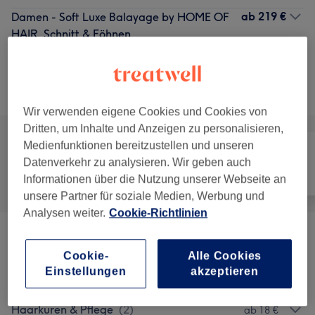
ab
219 €
Damen - Soft Luxe Balayage by HOME OF
HAIR, Schnitt & Föhnen
3 Std. - 5 Std.
Details anzeigen
Alle Services
Wir verwenden eigene Cookies und Cookies von
Dritten, um Inhalte und Anzeigen zu personalisieren,
Medienfunktionen bereitzustellen und unseren
Datenverkehr zu analysieren. Wir geben auch
Alle
Friseur
Gesicht
Informationen über die Nutzung unserer Webseite an
unsere Partner für soziale Medien, Werbung und
Analysen weiter.
Cookie-Richtlinien
Damen - Haarschnitte & Stylings
(
9
)
ab 7 €
Cookie-
Alle Cookies
Einstellungen
akzeptieren
Damen - Farbe & Coloration
(
12
)
ab 45 €
Haarkuren & Pflege
(
2
)
ab 18 €