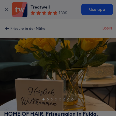
Treatwell
Use app
130K
Friseure in der Nähe
LOGIN
HOME OF HAIR. Friseursalon in Fulda.