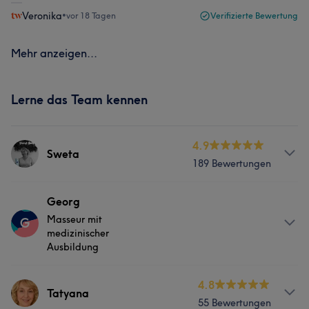
Veronika
•
vor 18 Tagen
Verifizierte Bewertung
Mehr anzeigen...
Lerne das Team kennen
4.9
Sweta
189 Bewertungen
Services
Georg
Masseur mit
G
Nägel
Gesicht
Massage
medizinischer
Ausbildung
Haarentfernung
Services
4.8
Tatyana
Was unsere Kunden über Sweta sagen
55 Bewertungen