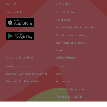
Kontakt
Entdecke
Kunden-Hilfe
Treatment Guide
Unser Blog
Treatwell Geschenkgutschein
Newsletter Anmeldung
The Treatwell Glossary
Sitemap
Geschäftspartner
Unternehmen
Partner werden
Über uns
Treatwell Connect Help Center
Jobs
Treatwell Pro Help Center
Impressum
Cookie-Einstellungen
Rechtliches & GDPR