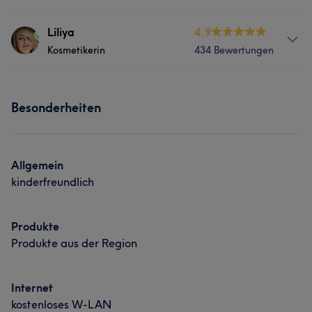
Gesicht
Massage
Professionell
11
Gründlich
9
Kompetent
8
Services
Liliya
4.9
Freundlich
Kosmetikerin
8
434 Bewertungen
Nägel
Gesicht
Massage
Services
Haarentfernung
Besonderheiten
Nägel
Gesicht
Massage
Haarentfernung
Allgemein
kinderfreundlich
Was unsere Kunden über Liliya sagen
Kompetent
33
Professionell
25
Erfahren
18
Produkte
Produkte aus der Region
Sympathisch
15
Internet
kostenloses W-LAN