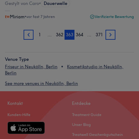
Gestylt von Caro
•
Dauerwelle
Miriam
•
vor fast 7 Jahren
Verifizierte Bewertung
1
…
362
363
364
…
371
362
364
Venue Type
Friseur in Neukölln, Berlin
Kosmetikstudio in Neukölln,
Berlin
See more venues in Neukölln, Berlin
Kontakt
Entdecke
Kunden-Hilfe
Treatment Guide
Unser Blog
Treatwell Geschenkgutschein