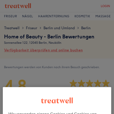
LOGIN
FRISEUR
NÄGEL
HAARENTFERNUNG
KOSMETIK
MASSAGE
Treatwell
Friseur
Berlin und Umland
Berlin
>
>
>
Home of Beauty - Berlin Bewertungen
Sonnenallee 122, 12045 Berlin, Neukölln
Verfügbarkeit überprüfen und online buchen
Bewertungen werden von Kunden nach ihrem Besuch geschrieben.
4,8
2425 Bewertungen
Ambiente