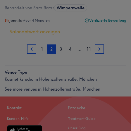
Behandelt von Sara Bora
•
Wimpernwelle
Jennifer
•
vor 4 Monaten
Verifizierte Bewertung
Salonantwort anzeigen
1
2
3
4
…
11
1
3
Venue Type
Kosmetikstudio in Hohenzollernstraße, München
See more venues in Hohenzollernstraße, München
Kontakt
Entdecke
Kunden-Hilfe
Treatment Guide
Unser Blog