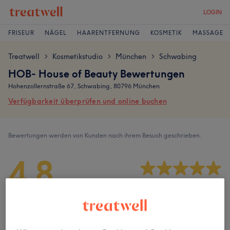
LOGIN
FRISEUR
NÄGEL
HAARENTFERNUNG
KOSMETIK
MASSAGE
Treatwell
Kosmetikstudio
München
Schwabing
>
>
>
HOB- House of Beauty Bewertungen
Hohenzollernstraße 67, Schwabing, 80796 München
Verfügbarkeit überprüfen und online buchen
Bewertungen werden von Kunden nach ihrem Besuch geschrieben.
4,8
71 Bewertungen
Ambiente