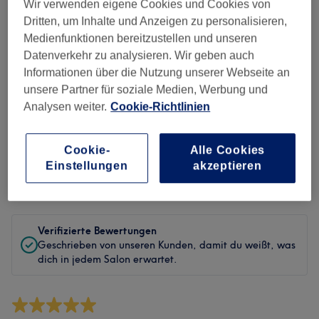
Sauberkeit
Wir verwenden eigene Cookies und Cookies von
Dritten, um Inhalte und Anzeigen zu personalisieren,
Service
Medienfunktionen bereitzustellen und unseren
Datenverkehr zu analysieren. Wir geben auch
Informationen über die Nutzung unserer Webseite an
unsere Partner für soziale Medien, Werbung und
Bewertungen filtern
Analysen weiter.
Cookie-Richtlinien
Behandlung
Alle Bewertungen
Cookie-
Alle Cookies
Einstellungen
akzeptieren
Bewertung
Nach Sternen filtern
Verifizierte Bewertungen
Geschrieben von unseren Kunden, damit du weißt, was
dich in jedem Salon erwartet.