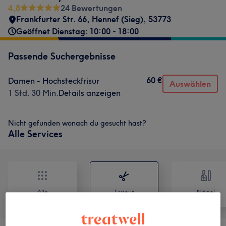
4,8
24 Bewertungen
Frankfurter Str. 66
,
Hennef (Sieg)
,
53773
Geöffnet Dienstag: 10:00 - 18:00
Passende Suchergebnisse
60 €
Damen - Hochsteckfrisur
Auswählen
1 Std. 30 Min.
Details anzeigen
Nicht gefunden wonach du gesucht hast?
Alle Services
Alle
Friseur
Nägel