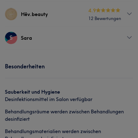
Services
4.9
Hêv.beauty
12 Bewertungen
Nägel
Gesicht
Massage
Services
S
Sara
Nägel
Körper
Friseur
Gesicht
Services
Massage
Haarentfernung
Besonderheiten
Nägel
Friseur
Gesicht
Sauberkeit und Hygiene
Desinfektionsmittel im Salon verfügbar
Behandlungsräume werden zwischen Behandlungen
desinfiziert
Behandlungsmaterialien werden zwischen