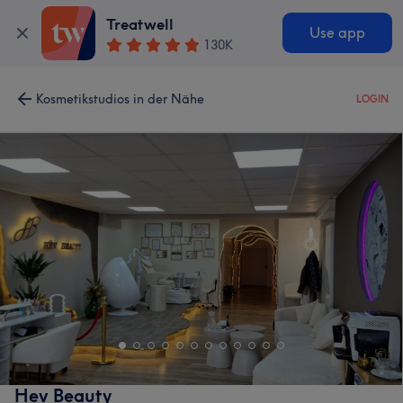
Treatwell
Use app
130K
Kosmetikstudios in der Nähe
LOGIN
Hev Beauty