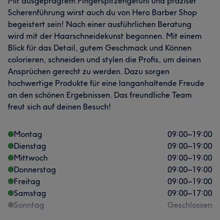
Mit ausgeprägtem Fingerspitzengefühl und präziser
Scherenführung wirst auch du von Hero Barber Shop
begeistert sein! Nach einer ausführlichen Beratung
wird mit der Haarschneidekunst begonnen. Mit einem
Blick für das Detail, gutem Geschmack und Können
colorieren, schneiden und stylen die Profis, um deinen
Ansprüchen gerecht zu werden. Dazu sorgen
hochwertige Produkte für eine langanhaltende Freude
Was unsere Kunden über Dilo sagen
an den schönen Ergebnissen. Das freundliche Team
Kompetent
16
Professionell
14
Sympathisch
13
freut sich auf deinen Besuch!
Talentiert
11
Montag
09:00
–
19:00
Dienstag
09:00
–
19:00
Mittwoch
09:00
–
19:00
Donnerstag
09:00
–
19:00
Freitag
09:00
–
19:00
Samstag
09:00
–
17:00
Sonntag
Geschlossen