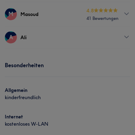
Services
4.8
M
Masoud
Portfolio
41 Bewertungen
Friseur
Gesicht
Haarentfernung
Services
A
Ali
Portfolio
Friseur
Gesicht
Haarentfernung
Services
Besonderheiten
Friseur
Allgemein
kinderfreundlich
Internet
kostenloses W-LAN