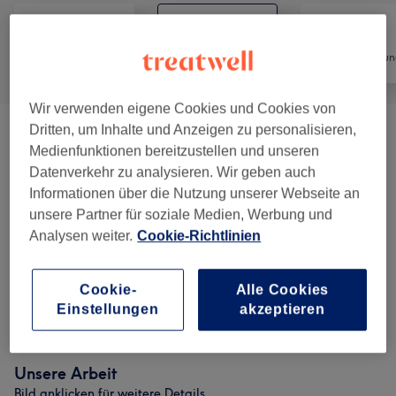
Alle
Friseur
Haarentfernun
Wir verwenden eigene Cookies und Cookies von
Dritten, um Inhalte und Anzeigen zu personalisieren,
Herren Pakete
(
4
)
ab 35 €
Medienfunktionen bereitzustellen und unseren
Datenverkehr zu analysieren. Wir geben auch
Herren - Shaves & Trims
(
5
)
ab 15 €
Informationen über die Nutzung unserer Webseite an
unsere Partner für soziale Medien, Werbung und
Damen - Haarschnitte & Stylings
(
6
)
ab 27 €
Analysen weiter.
Cookie-Richtlinien
Farbe & Coloration
(
5
)
ab 25 €
Cookie-
Alle Cookies
Einstellungen
akzeptieren
Kinder - Haarschnitte & Stylings
(
1
)
17 €
Unsere Arbeit
Bild anklicken für weitere Details