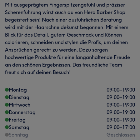
Mit ausgeprägtem Fingerspitzengefühl und präziser
Scherenführung wirst auch du von Hero Barber Shop
begeistert sein! Nach einer ausführlichen Beratung
wird mit der Haarschneidekunst begonnen. Mit einem
Blick für das Detail, gutem Geschmack und Können
colorieren, schneiden und stylen die Profis, um deinen
Ansprüchen gerecht zu werden. Dazu sorgen
hochwertige Produkte für eine langanhaltende Freude
Was unsere Kunden über Dilo sagen
an den schönen Ergebnissen. Das freundliche Team
Kompetent
16
Professionell
14
Sympathisch
13
freut sich auf deinen Besuch!
Talentiert
11
Montag
09:00
–
19:00
Dienstag
09:00
–
19:00
Mittwoch
09:00
–
19:00
Donnerstag
09:00
–
19:00
Freitag
09:00
–
19:00
Samstag
09:00
–
17:00
Sonntag
Geschlossen