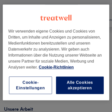
Alle
Friseur
Haarentfernun
Wir verwenden eigene Cookies und Cookies von
Dritten, um Inhalte und Anzeigen zu personalisieren,
Herren Pakete
(
4
)
ab 35 €
Medienfunktionen bereitzustellen und unseren
Datenverkehr zu analysieren. Wir geben auch
Herren - Shaves & Trims
(
5
)
Informationen über die Nutzung unserer Webseite an
ab 15 €
unsere Partner für soziale Medien, Werbung und
Damen - Haarschnitte & Stylings
(
6
)
Analysen weiter.
Cookie-Richtlinien
ab 27 €
Farbe & Coloration
(
5
)
ab 25 €
Cookie-
Alle Cookies
Einstellungen
akzeptieren
Kinder - Haarschnitte & Stylings
(
1
)
17 €
Unsere Arbeit