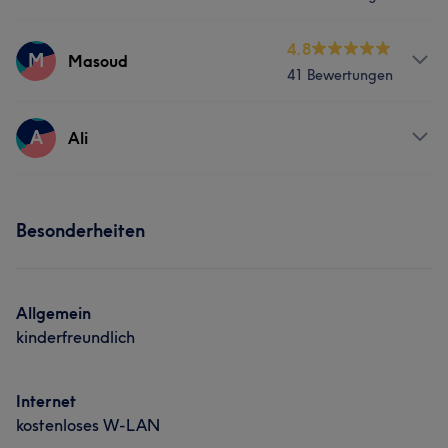
Friseur
Gesicht
Haarentfernung
Services
4.8
M
Masoud
Portfolio
41 Bewertungen
Friseur
Gesicht
Haarentfernung
Services
A
Ali
Portfolio
Friseur
Gesicht
Haarentfernung
Services
Besonderheiten
Friseur
Allgemein
kinderfreundlich
Internet
kostenloses W-LAN