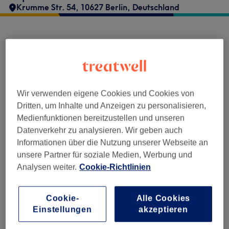
Krumme Str. 54, 10627 Berlin, Deutschland
Hej Lisi Kosmetik und Permanent Institut
nimmt derzeit keine Buchungen über
Treatwell entgegen. Nutzen Sie das
Suchfeld oben auf der Seite, um
verfügbare
Salons in Ihrer Nähe zu finden.
Dort warten
Wir verwenden eigene Cookies und Cookies von
viele erstklassige Profis auf Ihren Besuch.
Dritten, um Inhalte und Anzeigen zu personalisieren,
Medienfunktionen bereitzustellen und unseren
Datenverkehr zu analysieren. Wir geben auch
Finde die besten Salons in deiner Nähe
Informationen über die Nutzung unserer Webseite an
unsere Partner für soziale Medien, Werbung und
Analysen weiter.
Cookie-Richtlinien
Cookie-
Alle Cookies
Auf Treatwell finden
Einstellungen
akzeptieren