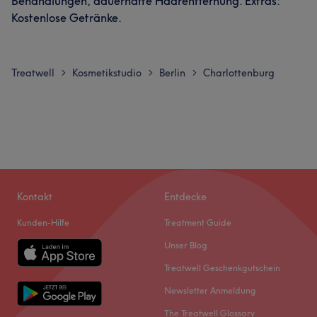
Behandlungen, dauerhafte Haarentfernung. Extras:
Kostenlose Getränke.
Treatwell
Kosmetikstudio
Berlin
Charlottenburg
>
>
>
Kontakt
Entdecke
Kunden-Hilfe
Treatment Guide
Unser Blog
Treatwell Geschenkgutschein
Newsletter Anmeldung
The Treatwell Glossary