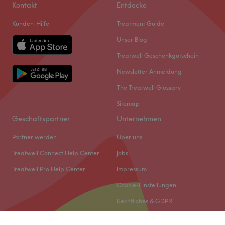
Kontakt
Entdecke
Kunden-Hilfe
Treatment Guide
Unser Blog
Treatwell Geschenkgutschein
Newsletter Anmeldung
The Treatwell Glossary
Sitemap
Geschäftspartner
Unternehmen
Partner werden
Über uns
Treatwell Connect Help Center
Jobs
Treatwell Pro Help Center
Impressum
Cookie-Einstellungen
Rechtliches & GDPR