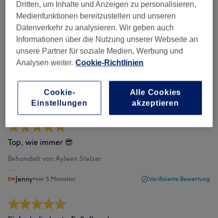
Dritten, um Inhalte und Anzeigen zu personalisieren,
Bewertungen filtern
Medienfunktionen bereitzustellen und unseren
Datenverkehr zu analysieren. Wir geben auch
Informationen über die Nutzung unserer Webseite an
Bewertung
Nach Sternen filtern
unsere Partner für soziale Medien, Werbung und
Analysen weiter.
Cookie-Richtlinien
Verifizierte Bewertungen
Geschrieben von unseren Kunden, damit du weißt, was
Cookie-
Alle Cookies
dich in jedem Salon erwartet.
Einstellungen
akzeptieren
Top, wie immer 😎
Behandelt von Ayleen Stelzer
Jenny
•
vor 5 Monaten
Verifizierte Bewertung