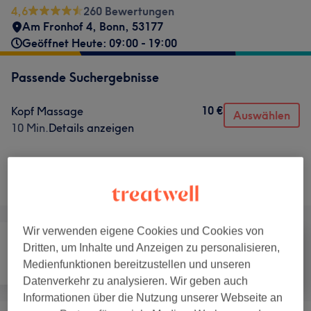
4,6
260 Bewertungen
Am Fronhof 4
,
Bonn
,
53177
Geöffnet Heute: 09:00 - 19:00
Passende Suchergebnisse
10 €
Kopf Massage
Auswählen
10 Min.
Details anzeigen
Nicht gefunden wonach du gesucht hast?
Alle Services
Wir verwenden eigene Cookies und Cookies von
Dritten, um Inhalte und Anzeigen zu personalisieren,
Medienfunktionen bereitzustellen und unseren
Haarentfernung
Gesicht
Massage
Datenverkehr zu analysieren. Wir geben auch
Informationen über die Nutzung unserer Webseite an