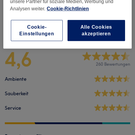
unsere Partner für soziale Medien, Werbung und
Herren Dienst
(
1
)
ab 6 €
Analysen weiter.
Cookie-Richtlinien
Cookie-
Alle Cookies
Salonbewertungen
Einstellungen
akzeptieren
4,6
260 Bewertungen
Ambiente
Sauberkeit
Service