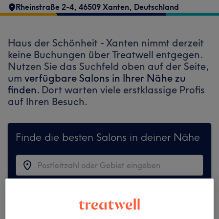
Rheinstraße 2-4, 46509 Xanten, Deutschland
Haus der Schönheit - Xanten nimmt derzeit
keine Buchungen über Treatwell entgegen.
Nutzen Sie das Suchfeld oben auf der Seite,
um
verfügbare Salons in Ihrer Nähe zu
finden.
Dort warten viele erstklassige Profis
auf Ihren Besuch.
Finde die besten Salons in deiner Nähe
Auf Treatwell finden