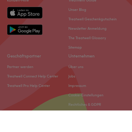
Kunden-Hilfe
Treatment Guide
Unser Blog
Treatwell Geschenkgutschein
Newsletter Anmeldung
The Treatwell Glossary
Sitemap
Geschäftspartner
Unternehmen
Partner werden
Über uns
Treatwell Connect Help Center
Jobs
Treatwell Pro Help Center
Impressum
Cookie-Einstellungen
Rechtliches & GDPR
© 2026 Treatwell DACH GmbH