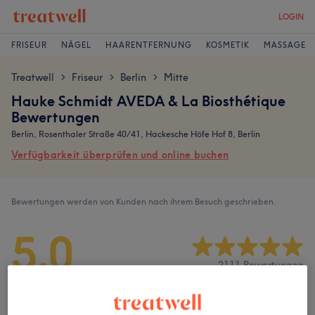
LOGIN
FRISEUR
NÄGEL
HAARENTFERNUNG
KOSMETIK
MASSAGE
Treatwell
Friseur
Berlin
Mitte
>
>
>
Hauke Schmidt AVEDA & La Biosthétique
Bewertungen
Berlin, Rosenthaler Straße 40/41, Hackesche Höfe Hof 8, Berlin
Verfügbarkeit überprüfen und online buchen
Bewertungen werden von Kunden nach ihrem Besuch geschrieben.
5,0
2111 Bewertungen
Ambiente