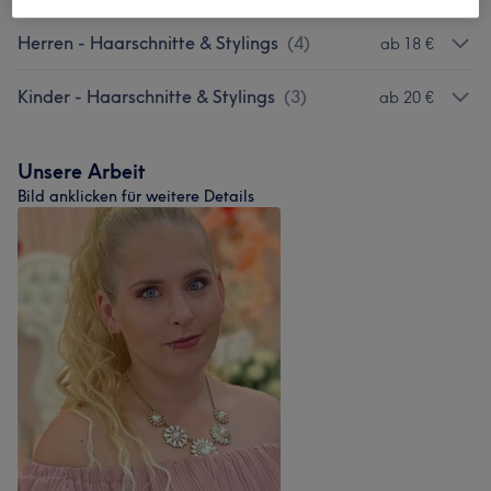
Herren - Haarschnitte & Stylings
(
4
)
ab 18 €
Kinder - Haarschnitte & Stylings
(
3
)
ab 20 €
Unsere Arbeit
Bild anklicken für weitere Details