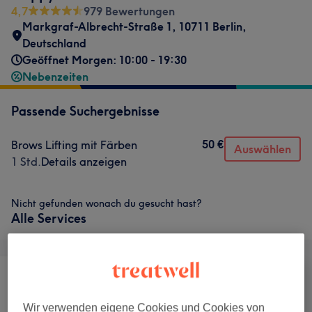
4,7
979 Bewertungen
Markgraf-Albrecht-Straße 1, 10711 Berlin,
Deutschland
Geöffnet Morgen: 10:00 - 19:30
Nebenzeiten
Passende Suchergebnisse
50 €
Brows Lifting mit Färben
Auswählen
1 Std.
Details anzeigen
Nicht gefunden wonach du gesucht hast?
Alle Services
Alle
Nägel
Gesicht
Wir verwenden eigene Cookies und Cookies von