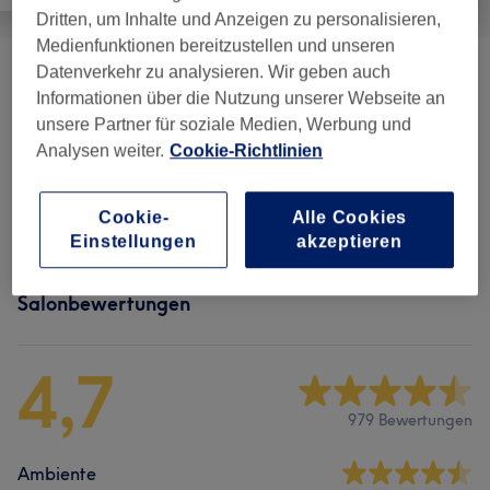
Dritten, um Inhalte und Anzeigen zu personalisieren,
Medienfunktionen bereitzustellen und unseren
Datenverkehr zu analysieren. Wir geben auch
Wimpernverlängerung &
ab 40 €
Informationen über die Nutzung unserer Webseite an
Wimpernlifting
(
5
)
unsere Partner für soziale Medien, Werbung und
Analysen weiter.
Cookie-Richtlinien
Augenbrauen & Wimpern Färben
(
3
)
ab 19 €
Augenbrauen Formen & Design
(
2
)
ab 19 €
Cookie-
Alle Cookies
Einstellungen
akzeptieren
Salonbewertungen
4,7
979 Bewertungen
Ambiente