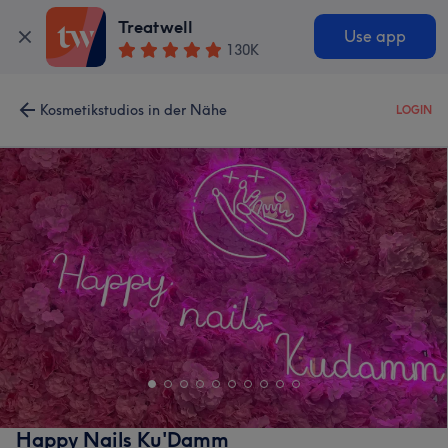
Treatwell
Use app
130K
Kosmetikstudios in der Nähe
LOGIN
Happy Nails Ku'Damm