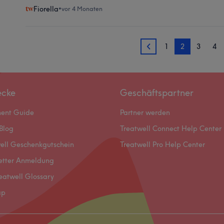
Fiorella
•
vor 4 Monaten
1
2
3
4
1
ecke
Geschäftspartner
ment Guide
Partner werden
Blog
Treatwell Connect Help Center
ell Geschenkgutschein
Treatwell Pro Help Center
etter Anmeldung
eatwell Glossary
ap