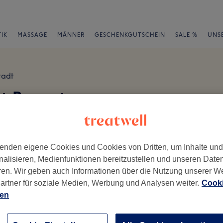
IK
MASSAGE
MÄNNER
GESCHENKGUTSCHEIN
SALE %
UNS
tadt
rt Bewertungen
en
enden eigene Cookies und Cookies von Dritten, um Inhalte un
nalisieren, Medienfunktionen bereitzustellen und unseren Date
ren. Wir geben auch Informationen über die Nutzung unserer W
artner für soziale Medien, Werbung und Analysen weiter.
Cooki
ch geschrieben.
ien
Ambiente
Se