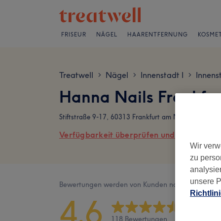
FRISEUR
NÄGEL
HAARENTFERNUNG
KOSMET
Treatwell
Nägel
Innenstadt I
Innens
>
>
>
Hanna Nails Frankfu
Stiftstraße 9-17, 60313 Frankfurt am Main
Verfügbarkeit überprüfen und online buch
Wir verw
zu perso
analysie
unsere P
Bewertungen werden von Kunden nach ihrem Besu
Richtlin
4,6
118 Bewertungen