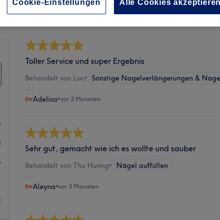
Sauberkeit
Cookie-Einstellungen
Alle Cookies akzeptiere
Toller Service und super Ergebnis
Behandelt von Loc
•
Sonstige Nagelverlängerungen & Nage
Adelisa
•
vor 2 Monaten
6
4
Sehr gut, gemacht wie ich es wollte und sauber
6
Behandelt von Thu Huong
•
Nägel auffüllen
1
Aleyna
•
vor 3 Monaten
2