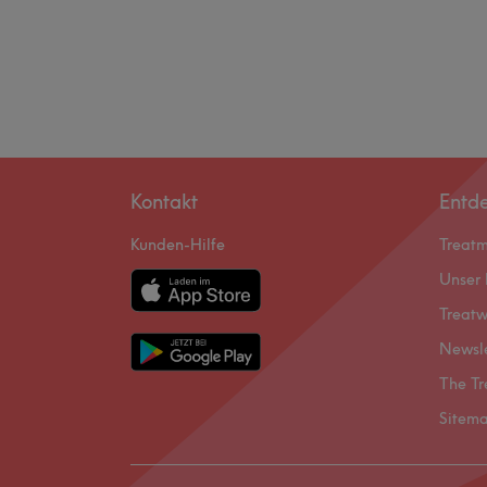
Kontakt
Entd
Kunden-Hilfe
Treat
Unser 
Treatw
Newsl
The Tr
Sitem