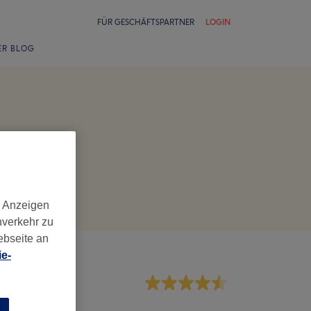
FÜR GESCHÄFTSPARTNER
LOGIN
ER BLOG
d Anzeigen
nverkehr zu
ebseite an
e-
rvice