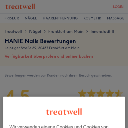
LOGIN
FRISEUR
NÄGEL
HAARENTFERNUNG
KOSMETIK
MASSAGE
Treatwell
Nägel
Frankfurt am Main
Innenstadt II
>
>
>
HANIE Nails Bewertungen
Leipziger Straße 69, 60487 Frankfurt am Main
Verfügbarkeit überprüfen und online buchen
Bewertungen werden von Kunden nach ihrem Besuch geschrieben.
4,5
432 Bewertungen
Ambiente
Wir verwenden eigene Cookies und Cookies von