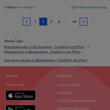
Fran
•
vor 14 Tagen
Verifizierte Bewertung
1
2
3
4
…
66
1
3
Venue Type
Kosmetikstudio in Bockenheim, Frankfurt am Main
Nagelstudio in Bockenheim, Frankfurt am Main
See more venues in Bockenheim, Frankfurt am Main
Kontakt
Entdecke
Kunden-Hilfe
Treatment Guide
Unser Blog
Treatwell Geschenkgutschein
Newsletter Anmeldung