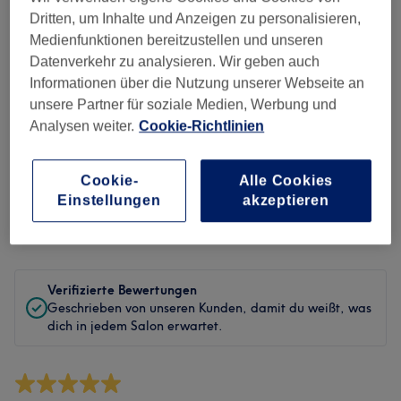
Sauberkeit
Dritten, um Inhalte und Anzeigen zu personalisieren,
Medienfunktionen bereitzustellen und unseren
Service
Datenverkehr zu analysieren. Wir geben auch
Informationen über die Nutzung unserer Webseite an
unsere Partner für soziale Medien, Werbung und
Analysen weiter.
Cookie-Richtlinien
Bewertungen filtern
Cookie-
Alle Cookies
Behandlung
Alle Bewertungen
Einstellungen
akzeptieren
Bewertung
Nach Sternen filtern
Verifizierte Bewertungen
Geschrieben von unseren Kunden, damit du weißt, was
dich in jedem Salon erwartet.