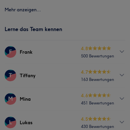
Mehr anzeigen...
Lerne das Team kennen
4.8
F
Frank
500 Bewertungen
Services
4.7
T
Tiffany
163 Bewertungen
Nägel
Services
4.6
M
Mina
Was unsere Kunden über Frank sagen
451 Bewertungen
Nägel
Gesicht
Massage
Professionell
20
Gründlich
14
Talentiert
11
Services
4.5
Haarentfernung
L
Lukas
Sympathisch
9
430 Bewertungen