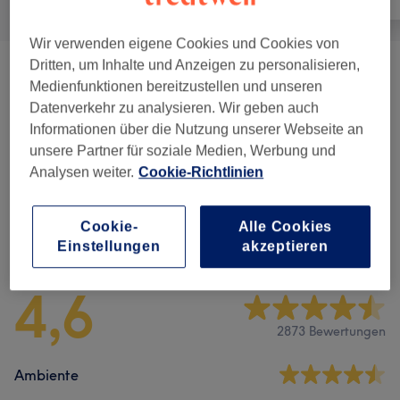
Wir verwenden eigene Cookies und Cookies von
Dritten, um Inhalte und Anzeigen zu personalisieren,
Maniküre & Pediküre
(
8
)
ab 15 €
Medienfunktionen bereitzustellen und unseren
Datenverkehr zu analysieren. Wir geben auch
Nagelmodellage
(
10
)
ab 10 €
Informationen über die Nutzung unserer Webseite an
unsere Partner für soziale Medien, Werbung und
Nägel - Design
(
5
)
ab 3 €
Analysen weiter.
Cookie-Richtlinien
Cookie-
Alle Cookies
Salonbewertungen
Einstellungen
akzeptieren
4,6
2873 Bewertungen
Ambiente