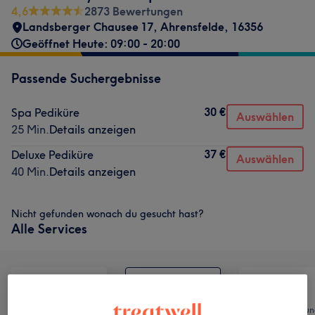
4,6
2873 Bewertungen
Landsberger Chausee 17
,
Ahrensfelde
,
16356
Geöffnet Heute: 09:00 - 20:00
Passende Suchergebnisse
30 €
Spa Pediküre
Auswählen
25 Min.
Details anzeigen
37 €
Deluxe Pediküre
Auswählen
40 Min.
Details anzeigen
Nicht gefunden wonach du gesucht hast?
Alle Services
Alle
Nägel
Haarentfernun