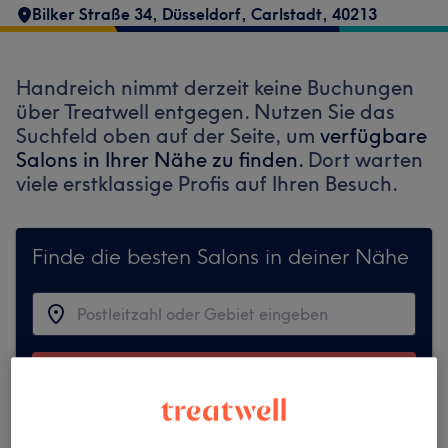
Bilker Straße 34
,
Düsseldorf, Carlstadt
,
40213
Handreich nimmt derzeit keine Buchungen
über Treatwell entgegen. Nutzen Sie das
Suchfeld oben auf der Seite, um
verfügbare
Salons in Ihrer Nähe zu finden.
Dort warten
viele erstklassige Profis auf Ihren Besuch.
Finde die besten Salons in deiner Nähe
Auf Treatwell finden