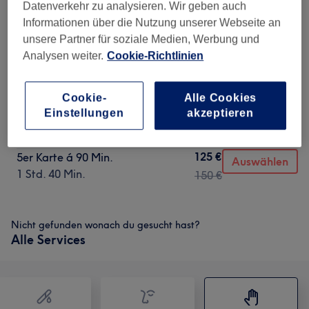
50 Min.
Datenverkehr zu analysieren. Wir geben auch
Informationen über die Nutzung unserer Webseite an
30 €
1 Anwendung 90 min.
Auswählen
unsere Partner für soziale Medien, Werbung und
1 Std. 40 Min.
Analysen weiter.
Cookie-Richtlinien
65 €
5er Karte á 30 Min.
Auswählen
30 Min.
85 €
Cookie-
Alle Cookies
100 €
Einstellungen
akzeptieren
5er Karte á 50 Min.
Auswählen
50 Min.
120 €
125 €
5er Karte á 90 Min.
Auswählen
1 Std. 40 Min.
150 €
Nicht gefunden wonach du gesucht hast?
Alle Services