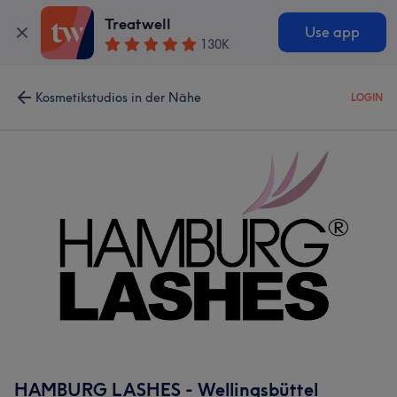
Treatwell
Use app
130K
Kosmetikstudios in der Nähe
LOGIN
HAMBURG LASHES - Wellingsbüttel