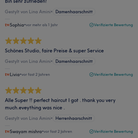
Bin sehr zufrieden!
Gestylt von Lina Amini
•
Damenhaarschnitt
Sophia
•
vor mehr als 1 Jahr
Verifizierte Bewertung
Schönes Studio, faire Preise & super Service
Gestylt von Lina Amini
•
Damenhaarschnitt
Livia
•
vor fast 2 Jahren
Verifizierte Bewertung
Alle Super !! perfect haircut I got . thank you very
much.eveything was nice .
Gestylt von Lina Amini
•
Herrenhaarschnitt
Swayam mishra
•
vor fast 2 Jahren
Verifizierte Bewertung