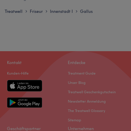
Treatwell
Friseur
Innenstadt I
Gallus
>
>
>
Kontakt
Entdecke
Kunden-Hilfe
Treatment Guide
Unser Blog
Treatwell Geschenkgutschein
Newsletter Anmeldung
The Treatwell Glossary
Sitemap
Geschäftspartner
Unternehmen