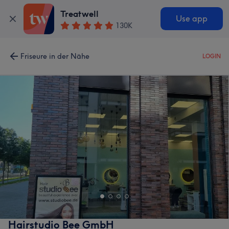
Treatwell
Use app
130K
Friseure in der Nähe
LOGIN
Hairstudio Bee GmbH