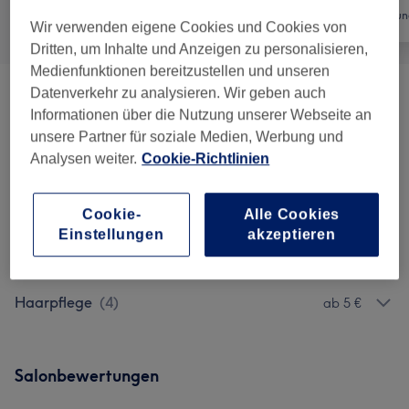
Alle
Friseur
Haarentfernun
Wir verwenden eigene Cookies und Cookies von
Dritten, um Inhalte und Anzeigen zu personalisieren,
Medienfunktionen bereitzustellen und unseren
Datenverkehr zu analysieren. Wir geben auch
Haarschnitte & Stylings
(
8
)
ab 7,50 €
Informationen über die Nutzung unserer Webseite an
unsere Partner für soziale Medien, Werbung und
Coloration & Farbe
(
7
)
ab 25 €
Analysen weiter.
Cookie-Richtlinien
Herren - Haarschnitte & Stylings
(
2
)
ab 18 €
Cookie-
Alle Cookies
Kinder - Haarschnitt (bis Zum 14. Lebensjahr)
Einstellungen
akzeptieren
24 €
(
1
)
Haarpflege
(
4
)
ab 5 €
Salonbewertungen