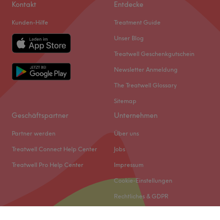
Kontakt
Entdecke
Kunden-Hilfe
Treatment Guide
Unser Blog
Treatwell Geschenkgutschein
Newsletter Anmeldung
The Treatwell Glossary
Sitemap
Geschäftspartner
Unternehmen
Partner werden
Über uns
Treatwell Connect Help Center
Jobs
Treatwell Pro Help Center
Impressum
Cookie-Einstellungen
Rechtliches & GDPR