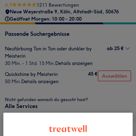
4,9
1211 Bewertungen
Neue Weyerstraße 9
,
Köln, Altstadt-Süd
,
50676
Geöffnet Morgen: 10:00 - 20:00
Passende Suchergebnisse
ab
25 €
Neufärbung Ton in Ton oder dunkler by
Meisterin
30 Min. - 1 Std. 15 Min.
Details anzeigen
45 €
Quickshine by Meisterin
Auswählen
50 Min.
Details anzeigen
Nicht gefunden wonach du gesucht hast?
Alle Services