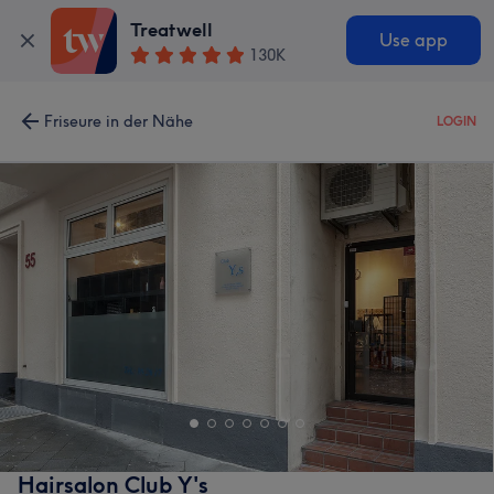
Treatwell
Use app
130K
Friseure in der Nähe
LOGIN
Hairsalon Club Y's