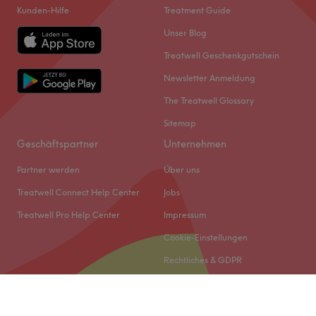
Kunden-Hilfe
Treatment Guide
Unser Blog
Treatwell Geschenkgutschein
Newsletter Anmeldung
The Treatwell Glossary
Sitemap
Geschäftspartner
Unternehmen
Partner werden
Über uns
Treatwell Connect Help Center
Jobs
Treatwell Pro Help Center
Impressum
Cookie-Einstellungen
Rechtliches & GDPR
© 2026 Treatwell DACH GmbH