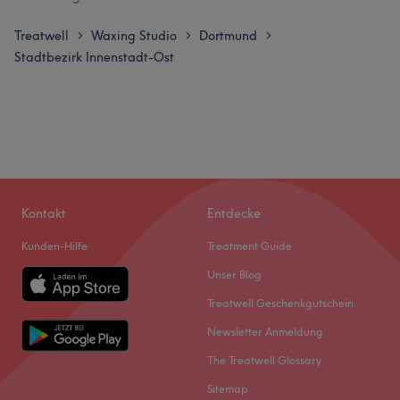
Treatwell
Waxing Studio
Dortmund
>
>
>
Stadtbezirk Innenstadt-Ost
Kontakt
Entdecke
Kunden-Hilfe
Treatment Guide
Unser Blog
Treatwell Geschenkgutschein
Newsletter Anmeldung
The Treatwell Glossary
Sitemap