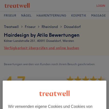
LOGIN
FRISEUR
NÄGEL
HAARENTFERNUNG
KOSMETIK
MASSAGE
Treatwell
Friseur
Rheinland
Düsseldorf
>
>
>
Hairdesign by Atila Bewertungen
Kölner Landstraße 251, 40591 Düsseldorf, Wersten
Verfügbarkeit überprüfen und online buchen
Bewertungen werden von Kunden nach ihrem Besuch geschrieben.
4,7
596 Bewertungen
Ambiente
Wir verwenden eigene Cookies und Cookies von