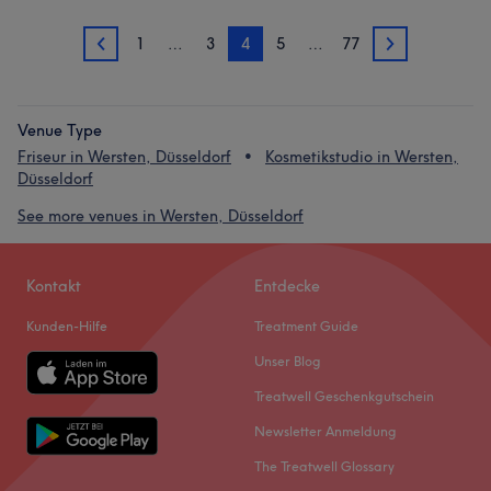
1
…
3
4
5
…
77
3
5
Venue Type
Friseur in Wersten, Düsseldorf
Kosmetikstudio in Wersten,
Düsseldorf
See more venues in Wersten, Düsseldorf
Kontakt
Entdecke
Kunden-Hilfe
Treatment Guide
Unser Blog
Treatwell Geschenkgutschein
Newsletter Anmeldung
The Treatwell Glossary