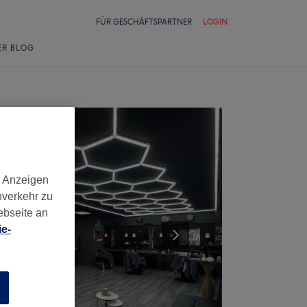
FÜR GESCHÄFTSPARTNER
LOGIN
ER BLOG
d Anzeigen
nverkehr zu
ebseite an
e-
n