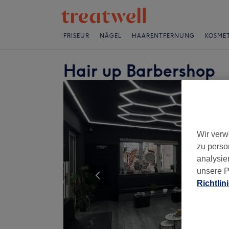
FRISEUR
NÄGEL
HAARENTFERNUNG
KOSMET
Hair up Barbershop
Wir verw
zu perso
analysie
unsere P
Richtlin