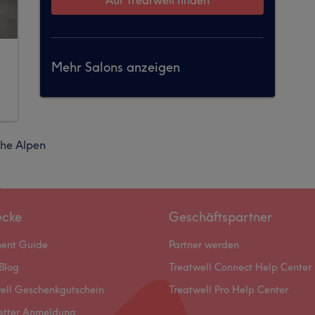
Mehr Salons anzeigen
che Alpen
ecke
Geschäftspartner
ment Guide
Partner werden
Blog
Treatwell Connect Help Center
ell Geschenkgutschein
Treatwell Pro Help Center
etter Anmeldung