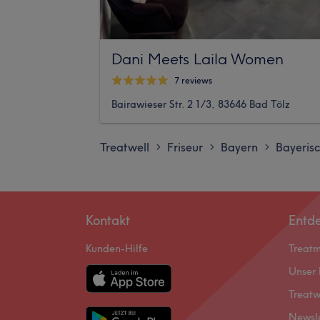
Dani Meets Laila Women
7 reviews
Bairawieser Str. 2 1/3, 83646 Bad Tölz
Treatwell
Friseur
Bayern
Bayeris
>
>
>
Kontakt
Entd
Kunden-Hilfe
Treat
Unser 
Treatw
Newsl