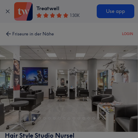
Treatwell
Use app
130K
Friseure in der Nähe
LOGIN
Hair Style Studio Nursel