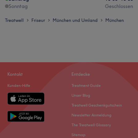
Sonntag
Geschlossen
Treatwell
Friseur
München und Umland
München
>
>
>
Kontakt
Entdecke
Kunden-Hilfe
Treatment Guide
Unser Blog
Treatwell Geschenkgutschein
Newsletter Anmeldung
The Treatwell Glossary
Sitemap