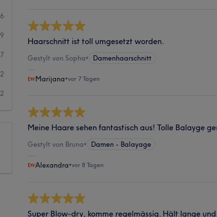
86
09
Haarschnitt ist toll umgesetzt worden.
27
Gestylt von Sopha
•
Damenhaarschnitt
22
Marijana
•
vor 7 Tagen
12
Meine Haare sehen fantastisch aus! Tolle Balayge ge
Gestylt von Bruna
•
Damen - Balayage
Alexandra
•
vor 8 Tagen
Super Blow-dry, komme regelmässig. Hält lange und 