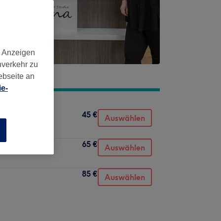
d Anzeigen
nverkehr zu
ebseite an
e-
45 €
Auswählen
n
65 €
Auswählen
85 €
Auswählen