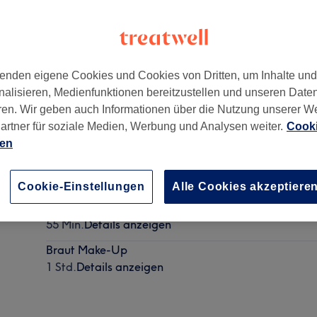
enden eigene Cookies und Cookies von Dritten, um Inhalte un
nalisieren, Medienfunktionen bereitzustellen und unseren Date
rt am Main
,
60487
ren. Wir geben auch Informationen über die Nutzung unserer W
artner für soziale Medien, Werbung und Analysen weiter.
Cooki
ien
Tages Make-Up
40 Min.
Details anzeigen
Cookie-Einstellungen
Alle Cookies akzeptiere
Abend Make-Up
55 Min.
Details anzeigen
Braut Make-Up
1 Std.
Details anzeigen