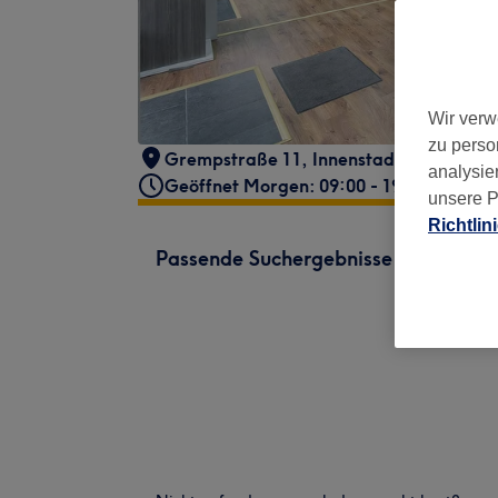
Wir verw
zu perso
Grempstraße 11
,
Innenstadt II
,
Frankfu
analysie
Geöffnet Morgen: 09:00 - 19:00
unsere P
Richtlin
Passende Suchergebnisse