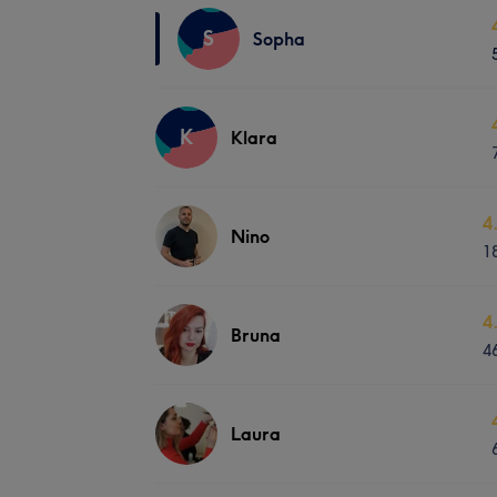
S
Sopha
K
Klara
4
Nino
1
4
Bruna
4
Laura