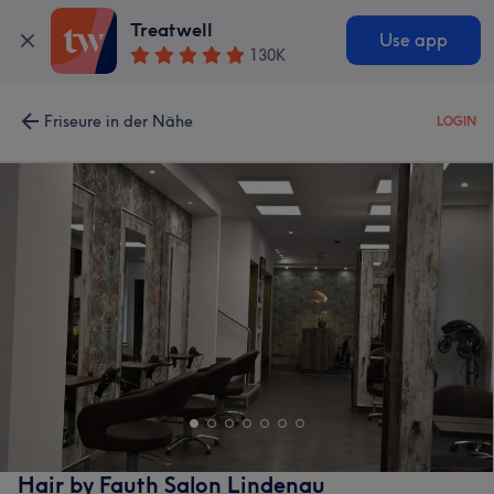
Treatwell
Use app
130K
Friseure in der Nähe
LOGIN
Hair by Fauth Salon Lindenau