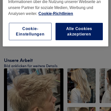
Herren - Farbe & Grauhaarkaschierung
(
4
)
ab 51 €
Informationen über die Nutzung unserer Webseite an
unsere Partner für soziale Medien, Werbung und
Damen - Highlighttechniken
(
6
)
ab 22,50 €
Analysen weiter.
Cookie-Richtlinien
Umformungen (Dauerwelle)
(
1
)
ab 99,90 €
Cookie-
Alle Cookies
Einstellungen
akzeptieren
Haarpflege Für Sie & Ihn (buchbar Nur
ab 13,90 €
Mit Zusatzleistung)
(
2
)
Unsere Arbeit
Bild anklicken für weitere Details