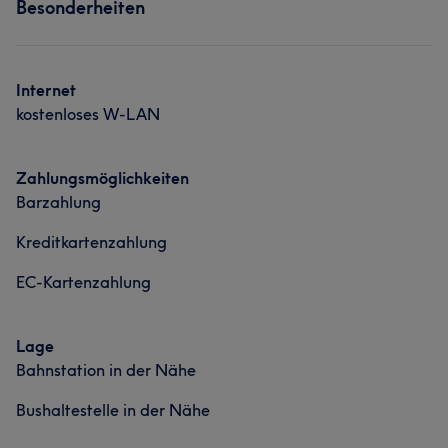
Besonderheiten
Ich bin David, Hairstylist seit 10 Jahren. Ich habe mich
Friseur
Gesicht
auf Herren-, Kinderhaarschnitte und Dauerwellen
spezialisiert. Ich freue mich auf dich!
Internet
Portfolio
Services
kostenloses W-LAN
Friseur
Gesicht
Massage
Zahlungsmöglichkeiten
Barzahlung
Kreditkartenzahlung
EC-Kartenzahlung
Lage
Bahnstation in der Nähe
Bushaltestelle in der Nähe