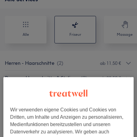
Alle
Friseur
Massage
Herren - Haarschnitte
(
2
)
ab 11,50 €
Damen - Haarschnitte & Stylings
(
3
)
ab 22,50 €
Kinder - Haarschnitte & Stylings
(
4
)
ab 20,50 €
Styling Zusatzwünsche
(
2
)
ab 35 €
Wir verwenden eigene Cookies und Cookies von
Dritten, um Inhalte und Anzeigen zu personalisieren,
Damen - Farbeservice
(
5
)
ab 22,50 €
Medienfunktionen bereitzustellen und unseren
Datenverkehr zu analysieren. Wir geben auch