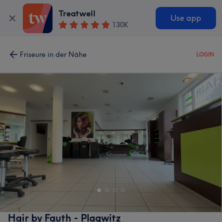
Treatwell
Use app
130K
Friseure in der Nähe
LOGIN
Hair by Fauth - Plagwitz