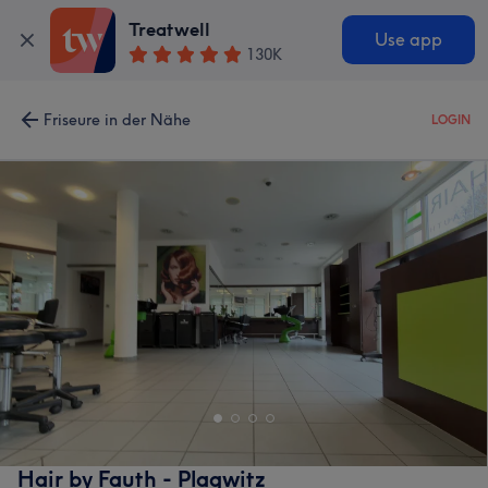
Treatwell
Use app
130K
Friseure in der Nähe
LOGIN
Hair by Fauth - Plagwitz