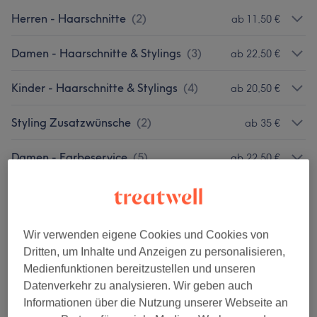
Herren - Haarschnitte
(
2
)
ab 11,50 €
Damen - Haarschnitte & Stylings
(
3
)
ab 22,50 €
Kinder - Haarschnitte & Stylings
(
4
)
ab 20,50 €
Styling Zusatzwünsche
(
2
)
ab 35 €
Damen - Farbeservice
(
5
)
ab 22,50 €
Herren - Farbe & Grauhaarkaschierung
(
4
)
ab 51 €
Damen - Highlighttechniken
(
6
)
ab 22,50 €
Wir verwenden eigene Cookies und Cookies von
Dritten, um Inhalte und Anzeigen zu personalisieren,
Umformungen (Dauerwelle)
(
1
)
ab 99,90 €
Medienfunktionen bereitzustellen und unseren
Datenverkehr zu analysieren. Wir geben auch
Haarpflege Für Sie & Ihn (buchbar Nur
Informationen über die Nutzung unserer Webseite an
ab 13,90 €
Mit Zusatzleistung)
(
2
)