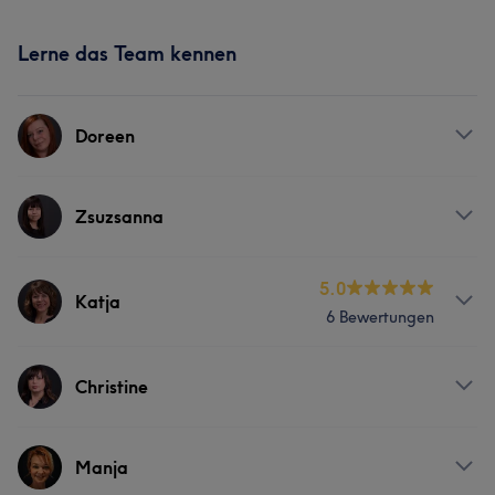
Lerne das Team kennen
Doreen
Services
Zsuzsanna
Friseur
Gesicht
Massage
Services
5.0
Katja
6 Bewertungen
Friseur
Gesicht
Massage
Services
Christine
Friseur
Gesicht
Massage
Services
Manja