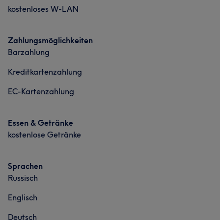
Friseur
Gesicht
Services
kostenloses W-LAN
Friseur
Gesicht
Massage
Zahlungsmöglichkeiten
Barzahlung
Kreditkartenzahlung
EC-Kartenzahlung
Essen & Getränke
kostenlose Getränke
Sprachen
Russisch
Englisch
Deutsch