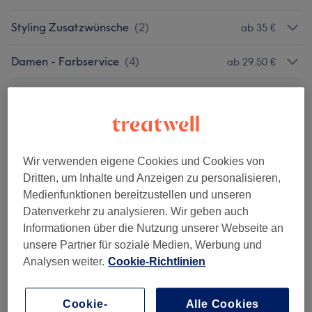
Styling Zusatzwünsche
(
2
)
ab 35 €
Damen - Farbservice
(
4
)
ab 29,50 €
Herren - Farbe & Grauhaarkaschierung
(
4
)
ab 51 €
Haarpflege Für Sie & Ihn (buchbar Nur
ab 13,90 €
Mit Zusatzleistung)
(
2
)
Wir verwenden eigene Cookies und Cookies von
Dritten, um Inhalte und Anzeigen zu personalisieren,
Massagen (buchbar Nur Mit Zusatzleistung)
8 €
Medienfunktionen bereitzustellen und unseren
(
1
)
Datenverkehr zu analysieren. Wir geben auch
Informationen über die Nutzung unserer Webseite an
Unsere Arbeit
unsere Partner für soziale Medien, Werbung und
Bild anklicken für weitere Details
Analysen weiter.
Cookie-Richtlinien
Cookie-
Alle Cookies