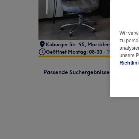
Wir verw
zu perso
Koburger Str. 95
,
Markkleeberg
,
04416
analysie
Geöffnet Montag: 08:00 - 19:00
unsere P
Richtlin
Passende Suchergebnisse