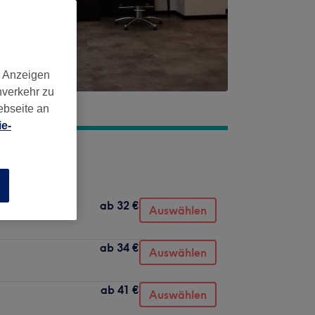
d Anzeigen
nverkehr zu
ebseite an
e-
n
ab
32 €
Auswählen
ab
34 €
Auswählen
ab
41 €
Auswählen