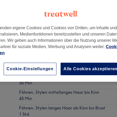
enden eigene Cookies und Cookies von Dritten, um Inhalte un
nalisieren, Medienfunktionen bereitzustellen und unseren Date
ren. Wir geben auch Informationen über die Nutzung unserer W
artner für soziale Medien, Werbung und Analysen weiter.
Cooki
ien
Damen - Föhnwelle
Details anzeigen
Cookie-Einstellungen
Alle Cookies akzeptiere
Föhnen, Stylen kurzes Haar bis Ohr
30 Min.
Föhnen, Stylen mittellanges Haar bis Kinn
45 Min.
Föhnen, Stylen langes Haar ab Kinn bis Brust
1 Std.