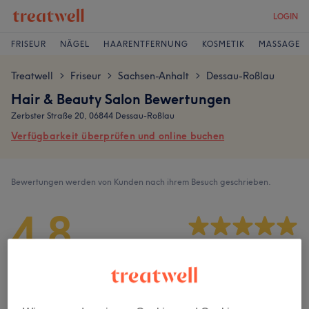
LOGIN
FRISEUR
NÄGEL
HAARENTFERNUNG
KOSMETIK
MASSAGE
Treatwell
Friseur
Sachsen-Anhalt
Dessau-Roßlau
>
>
>
Hair & Beauty Salon Bewertungen
Zerbster Straße 20, 06844 Dessau-Roßlau
Verfügbarkeit überprüfen und online buchen
Bewertungen werden von Kunden nach ihrem Besuch geschrieben.
4,8
2263 Bewertungen
Ambiente