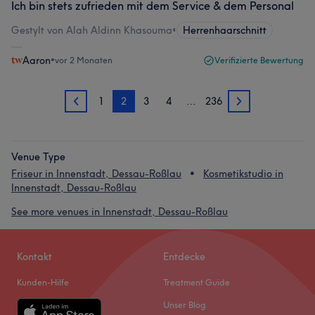
Ich bin stets zufrieden mit dem Service & dem Personal
Gestylt von Alah Aldinn Khasouma
•
Herrenhaarschnitt
Aaron
•
vor 2 Monaten
Verifizierte Bewertung
1
2
3
4
…
236
1
3
Venue Type
Friseur in Innenstadt, Dessau-Roßlau
Kosmetikstudio in
Innenstadt, Dessau-Roßlau
See more venues in Innenstadt, Dessau-Roßlau
Kontakt
Entdecke
Kunden-Hilfe
Treatment Guide
Unser Blog