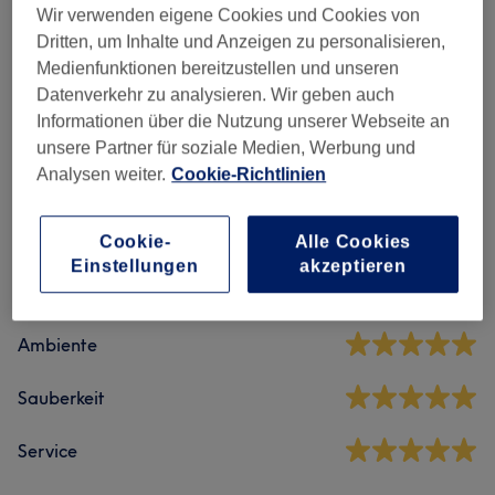
Alle Services
Wir verwenden eigene Cookies und Cookies von
Dritten, um Inhalte und Anzeigen zu personalisieren,
Medienfunktionen bereitzustellen und unseren
Massagen
(
4
)
ab 60 €
Datenverkehr zu analysieren. Wir geben auch
Informationen über die Nutzung unserer Webseite an
unsere Partner für soziale Medien, Werbung und
Salonbewertungen
Analysen weiter.
Cookie-Richtlinien
5,0
Cookie-
Alle Cookies
Einstellungen
akzeptieren
4 Bewertungen
Ambiente
Sauberkeit
Service