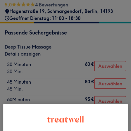
5,0
4 Bewertungen
Hagenstraße 19
,
Schmargendorf
,
Berlin
,
14193
Geöffnet Dienstag: 11:00 - 18:30
Passende Suchergebnisse
Deep Tissue Massage
Details anzeigen
60 €
30 Minuten
Auswählen
30 Min.
80 €
45 Minuten
Auswählen
45 Min.
95 €
60Minuten
Auswählen
1 Std.
Nicht gefunden wonach du gesucht hast?