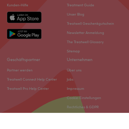
Kunden-Hilfe
Treatment Guide
Unser Blog
Treatwell Geschenkgutschein
Newsletter Anmeldung
The Treatwell Glossary
Sitemap
Geschäftspartner
Unternehmen
Partner werden
Über uns
Treatwell Connect Help Center
Jobs
Treatwell Pro Help Center
Impressum
Cookie-Einstellungen
Rechtliches & GDPR
© 2026 Treatwell DACH GmbH