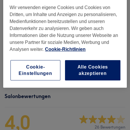
Wir verwenden eigene Cookies und Cookies von
Alle Services
Dritten, um Inhalte und Anzeigen zu personalisieren,
Medienfunktionen bereitzustellen und unseren
Datenverkehr zu analysieren. Wir geben auch
Damen - Haarschnitte & Stylings
(
8
)
ab 1 €
Informationen über die Nutzung unserer Webseite an
unsere Partner für soziale Medien, Werbung und
Damen - Farbe & Coloration
(
3
)
ab 60 €
Analysen weiter.
Cookie-Richtlinien
Herren - Haarschnitte & Stylings
(
4
)
ab 15 €
Cookie-
Alle Cookies
Kinder - Haarschnitte & Stylings
(
1
)
15 €
Einstellungen
akzeptieren
Salonbewertungen
4,0
26 Bewertungen