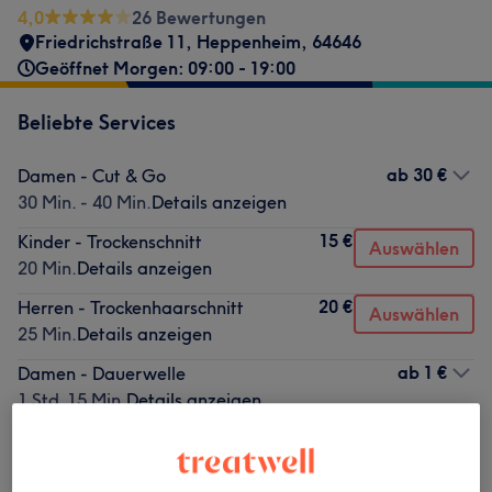
4,0
26 Bewertungen
Friedrichstraße 11
,
Heppenheim
,
64646
Geöffnet Morgen: 09:00 - 19:00
Beliebte Services
ab
30 €
Damen - Cut & Go
30 Min. - 40 Min.
Details anzeigen
15 €
Kinder - Trockenschnitt
Auswählen
20 Min.
Details anzeigen
20 €
Herren - Trockenhaarschnitt
Auswählen
25 Min.
Details anzeigen
ab
1 €
Damen - Dauerwelle
1 Std. 15 Min.
Details anzeigen
15 €
Herren - Maschinenhaarschnitt
Auswählen
10 Min.
Details anzeigen