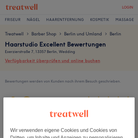
LOGIN
FRISEUR
NÄGEL
HAARENTFERNUNG
KOSMETIK
MASSAGE
Treatwell
Barber Shop
Berlin und Umland
Berlin
>
>
>
Haarstudio Excellent Bewertungen
Exerzierstraße 7, 13357 Berlin, Wedding
Verfügbarkeit überprüfen und online buchen
Bewertungen werden von Kunden nach ihrem Besuch geschrieben.
4,9
1561 Bewertungen
Ambiente
Wir verwenden eigene Cookies und Cookies von
Dritten, um Inhalte und Anzeigen zu personalisieren,