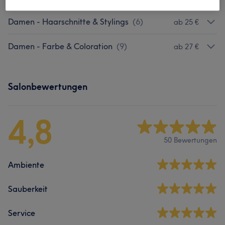
Damen - Haarschnitte & Stylings
(
6
)
ab 25 €
Damen - Farbe & Coloration
(
9
)
ab 27 €
Salonbewertungen
4,8
50 Bewertungen
Ambiente
Sauberkeit
Service