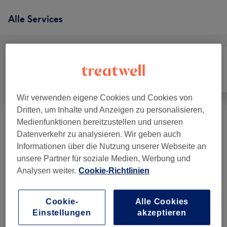
Alle Services
Alle
Friseur
Gesicht
Wir verwenden eigene Cookies und Cookies von
Dritten, um Inhalte und Anzeigen zu personalisieren,
Medienfunktionen bereitzustellen und unseren
Kosmetik
(
4
)
ab 10 €
Datenverkehr zu analysieren. Wir geben auch
Informationen über die Nutzung unserer Webseite an
Dauerwelle
(
2
)
ab 47 €
unsere Partner für soziale Medien, Werbung und
Analysen weiter.
Cookie-Richtlinien
Balayage
(
1
)
ab 135 €
Herren - Haarschnitte & Stylings
(
2
)
ab 20 €
Cookie-
Alle Cookies
Einstellungen
akzeptieren
Kinder - Haarschnitte & Stylings
(
1
)
19 €