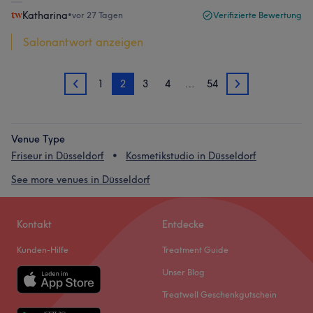
Katharina
•
vor 27 Tagen
Verifizierte Bewertung
Salonantwort anzeigen
1
2
3
4
…
54
1
3
Venue Type
Friseur in Düsseldorf
Kosmetikstudio in Düsseldorf
See more venues in Düsseldorf
Kontakt
Entdecke
Kunden-Hilfe
Treatment Guide
Unser Blog
Treatwell Geschenkgutschein