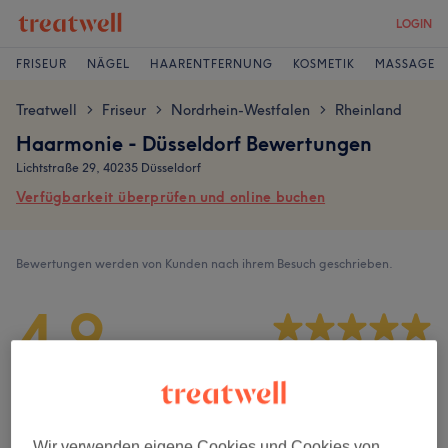
LOGIN
FRISEUR
NÄGEL
HAARENTFERNUNG
KOSMETIK
MASSAGE
Treatwell
Friseur
Nordrhein-Westfalen
Rheinland
>
>
>
Haarmonie - Düsseldorf Bewertungen
Lichtstraße 29, 40235 Düsseldorf
Verfügbarkeit überprüfen und online buchen
Bewertungen werden von Kunden nach ihrem Besuch geschrieben.
4,9
337 Bewertungen
Ambiente
Wir verwenden eigene Cookies und Cookies von