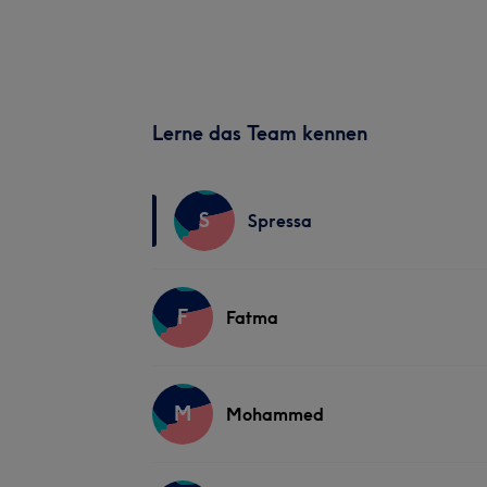
Lerne das Team kennen
S
Spressa
F
Fatma
M
Mohammed