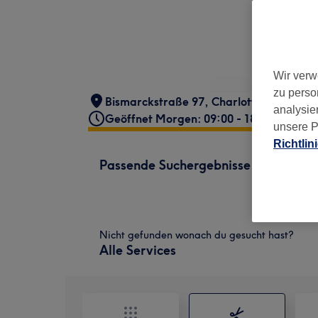
Wir verw
zu perso
Bismarckstraße 97
,
Charlottenburg
,
Ber
analysie
Geöffnet Morgen: 09:00 - 18:00
unsere P
Richtlin
Passende Suchergebnisse
Nicht gefunden wonach du gesucht hast?
Alle Services