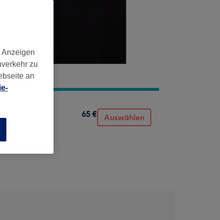
d Anzeigen
nverkehr zu
ebseite an
e-
65 €
Auswählen
n