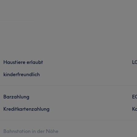
Haustiere erlaubt
L
kinderfreundlich
Barzahlung
E
Kreditkartenzahlung
Ko
Bahnstation in der Nähe