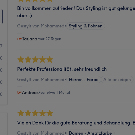
Bin vollkommen zufrieden! Das Styling ist gut gelung
über :)
Gestylt von Mohammed
•
Styling & Föhnen
Tatjana
•
vor 27 Tagen
7
0
Perfekte Professionalität, sehr freundlich
0
Gestylt von Mohammed
•
Herren - Farbe
Alle anzeigen
0
Andreas
•
vor etwa 1 Monat
0
Vielen Dank für die gute Beratung und Behandlung. B
Gestylt von Mohammed
•
Damen - Ansatzfarbe