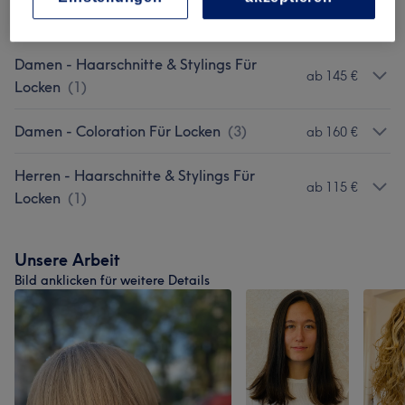
Herren - Haarschnitte
(
3
)
ab 70 €
Damen - Haarschnitte & Stylings Für
ab 145 €
Locken
(
1
)
Damen - Coloration Für Locken
(
3
)
ab 160 €
Herren - Haarschnitte & Stylings Für
ab 115 €
Locken
(
1
)
Unsere Arbeit
Bild anklicken für weitere Details