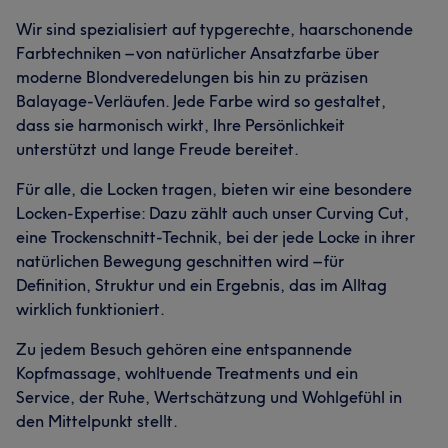
Wir sind spezialisiert auf typgerechte, haarschonende
Farbtechniken – von natürlicher Ansatzfarbe über
moderne Blondveredelungen bis hin zu präzisen
Balayage-Verläufen. Jede Farbe wird so gestaltet,
dass sie harmonisch wirkt, Ihre Persönlichkeit
Was unsere Kunden über Sven sagen
unterstützt und lange Freude bereitet.
Für alle, die Locken tragen, bieten wir eine besondere
Professionell
41
Kompetent
39
Aufmerksam
37
Locken-Expertise: Dazu zählt auch unser Curving Cut,
Sympathisch
27
eine Trockenschnitt-Technik, bei der jede Locke in ihrer
natürlichen Bewegung geschnitten wird – für
Definition, Struktur und ein Ergebnis, das im Alltag
wirklich funktioniert.
Zu jedem Besuch gehören eine entspannende
Kopfmassage, wohltuende Treatments und ein
Service, der Ruhe, Wertschätzung und Wohlgefühl in
den Mittelpunkt stellt.