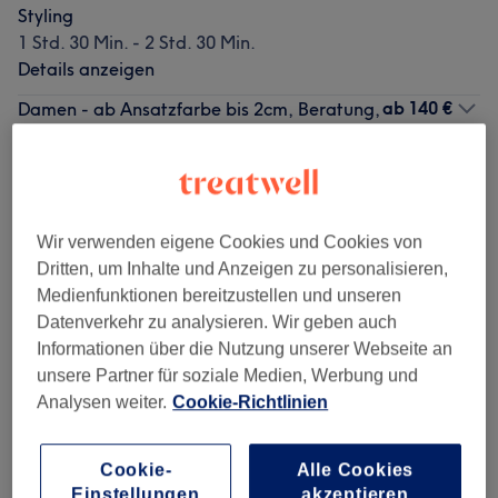
Styling
1 Std. 30 Min. - 2 Std. 30 Min.
Details anzeigen
ab
140 €
Damen - ab Ansatzfarbe bis 2cm, Beratung,
Waschen, Pflege, Kopfmassage, Föhnen,
Styling
1 Std. 35 Min. - 2 Std. 5 Min.
Details anzeigen
Wir verwenden eigene Cookies und Cookies von
Alle Services
Dritten, um Inhalte und Anzeigen zu personalisieren,
Medienfunktionen bereitzustellen und unseren
Datenverkehr zu analysieren. Wir geben auch
Damen - Haarschnitte & Stylings
(
3
)
ab 28 €
Informationen über die Nutzung unserer Webseite an
unsere Partner für soziale Medien, Werbung und
Damen - Colorationen, Schnitte &
ab 170 €
Analysen weiter.
Cookie-Richtlinien
Föhnen
(
6
)
Damen - Colorationen & Föhnen
(
5
)
ab 140 €
Cookie-
Alle Cookies
Einstellungen
akzeptieren