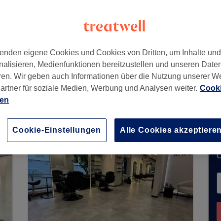
,
41061
enden eigene Cookies und Cookies von Dritten, um Inhalte un
nalisieren, Medienfunktionen bereitzustellen und unseren Date
ren. Wir geben auch Informationen über die Nutzung unserer W
artner für soziale Medien, Werbung und Analysen weiter.
Cooki
it keine Buchungen über Treatwell entgegen. Nu
ien
n Ihrer Nähe zu finden.
Dort warten viele erstkl
Cookie-Einstellungen
Alle Cookies akzeptiere