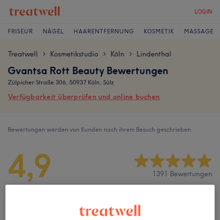
LOGIN
FRISEUR
NÄGEL
HAARENTFERNUNG
KOSMETIK
MASSAGE
Treatwell
Kosmetikstudio
Köln
Lindenthal
>
>
>
Gvantsa Rott Beauty Bewertungen
Zülpicher Straße 306, 50937 Köln, Sülz
Verfügbarkeit überprüfen und online buchen
Bewertungen werden von Kunden nach ihrem Besuch geschrieben.
4,9
1391 Bewertungen
Ambiente