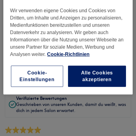
Sauberkeit
Wir verwenden eigene Cookies und Cookies von
Service
Dritten, um Inhalte und Anzeigen zu personalisieren,
Medienfunktionen bereitzustellen und unseren
Datenverkehr zu analysieren. Wir geben auch
Informationen über die Nutzung unserer Webseite an
Bewertungen filtern
unsere Partner für soziale Medien, Werbung und
Analysen weiter.
Cookie-Richtlinien
Behandlung
Alle Bewertungen
Cookie-
Alle Cookies
Bewertung
Nach Sternen filtern
Einstellungen
akzeptieren
Verifizierte Bewertungen
Geschrieben von unseren Kunden, damit du weißt, was
dich in jedem Salon erwartet.