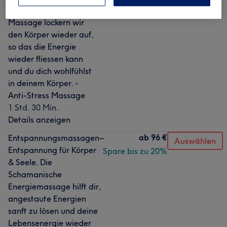
Auswählen
Durch eine sanfte
Spare bis zu 20%
Massage lockern wir
den Körper wieder auf,
so das die Energie
wieder fliessen kann
und du dich wohlfühlst
in deinem Körper. -
Anti-Stress Massage
1 Std. 30 Min.
Details anzeigen
ab
96 €
Entspannungsmassagen–
Auswählen
Entspannung für Körper
Spare bis zu 20%
& Seele. Die
Schamanische
Energiemassage hilft dir,
angestaute Energien
sanft zu lösen und deine
Lebensenergie wieder