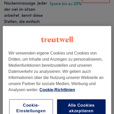
Nackenmassage. Jeder
Spare bis zu 20%
der viel im sitzen
arbeitet, kennt diese
Stellen, die einfach
gefühlt immer
Verspannt sind. Wir
lockern das ganze auf
und lösen die
Verspannung.
Wir verwenden eigene Cookies und Cookies von
1 Std.
Details anzeigen
Dritten, um Inhalte und Anzeigen zu personalisieren,
Medienfunktionen bereitzustellen und unseren
ab
64 €
Teilkörper-Massage.
Auswählen
Datenverkehr zu analysieren. Wir geben auch
Diese Massage wird
Spare bis zu 20%
Informationen über die Nutzung unserer Webseite an
darauf abgestimmt,
unsere Partner für soziale Medien, Werbung und
welcher Bereich in
Analysen weiter.
Cookie-Richtlinien
deinem Körper gerade
Unterstützung benötigt.
1 Std.
Details anzeigen
Cookie-
Alle Cookies
Einstellungen
akzeptieren
ab
96 €
Anti-Stress Massage.