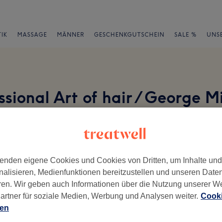
IK
MASSAGE
MÄNNER
GESCHENKGUTSCHEIN
SALE %
UNS
sional Art of hair / George M
en
enden eigene Cookies und Cookies von Dritten, um Inhalte un
nalisieren, Medienfunktionen bereitzustellen und unseren Date
ren. Wir geben auch Informationen über die Nutzung unserer W
artner für soziale Medien, Werbung und Analysen weiter.
Cooki
ch geschrieben.
ien
Ambiente
Se