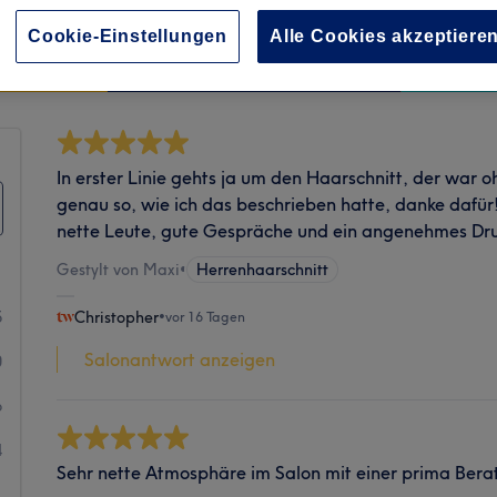
Cookie-Einstellungen
Alle Cookies akzeptiere
Sauberkeit
In erster Linie gehts ja um den Haarschnitt, der war
genau so, wie ich das beschrieben hatte, danke dafür!
nette Leute, gute Gespräche und ein angenehmes D
Gestylt von Maxi
•
Herrenhaarschnitt
5
Christopher
•
vor 16 Tagen
Salonantwort anzeigen
0
6
4
Sehr nette Atmosphäre im Salon mit einer prima Bera
1