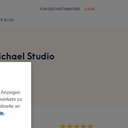
FÜR GESCHÄFTSPARTNER
LOGIN
ER BLOG
ichael Studio
d Anzeigen
nverkehr zu
ebseite an
e-
rvice