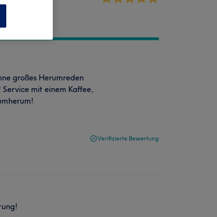
n
 ohne großes Herumreden
 Service mit einem Kaffee,
rumherum!
Verifizierte Bewertung
tung!