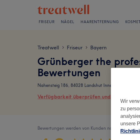
FRISEUR
NÄGEL
HAARENTFERNUNG
KOSMET
Treatwell
Friseur
Bayern
>
>
Grünberger the profes
Bewertungen
Nahensteig 186, 84028 Landshut Innenstadt
Verfügbarkeit überprüfen und online buch
Wir verw
zu perso
analysie
unsere P
Bewertungen werden von Kunden nach ihrem Besu
Richtlin