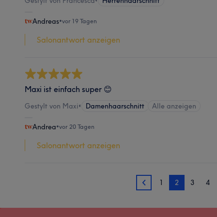
Gestylt von Francesca
•
Herrenhaarschnitt
Andreas
•
vor 19 Tagen
Salonantwort anzeigen
Maxi ist einfach super 😊
Gestylt von Maxi
•
Damenhaarschnitt
Alle anzeigen
Andrea
•
vor 20 Tagen
Salonantwort anzeigen
1
2
3
4
1