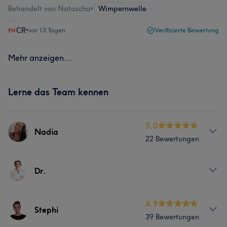
Behandelt von Natascha
•
Wimpernwelle
CR
•
vor 13 Tagen
Verifizierte Bewertung
Mehr anzeigen...
Lerne das Team kennen
5.0
Nadia
22 Bewertungen
Services
Dr.
Nägel
Körper
Friseur
Gesicht
Services
4.9
Stephi
39 Bewertungen
Was unsere Kunden über Nadia sagen
Nägel
Friseur
Gesicht