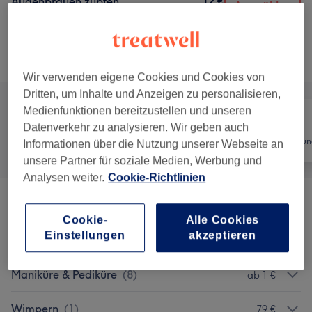
12 €
Augenbrauen zupfen
Auswählen
15 Min.
Details anzeigen
Alle Services
Wir verwenden eigene Cookies und Cookies von
Dritten, um Inhalte und Anzeigen zu personalisieren,
Medienfunktionen bereitzustellen und unseren
Datenverkehr zu analysieren. Wir geben auch
Alle
Nägel
Haarentfernun
Informationen über die Nutzung unserer Webseite an
unsere Partner für soziale Medien, Werbung und
Analysen weiter.
Cookie-Richtlinien
Massagen
(
6
)
ab 64 €
Cookie-
Alle Cookies
Einstellungen
akzeptieren
Nagelmodellagen
(
7
)
ab 45 €
Maniküre & Pediküre
(
8
)
ab 1 €
Wimpern
(
1
)
79 €