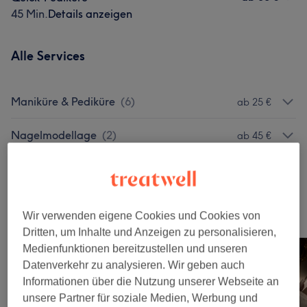
45 Min.
Details anzeigen
Alle Services
Maniküre & Pediküre
(
6
)
ab 25 €
Nagelmodellage
(
2
)
ab 45 €
Extras & Add-Ons
(
8
)
ab 3 €
Unsere Arbeit
Wir verwenden eigene Cookies und Cookies von
Bild anklicken für weitere Details
Dritten, um Inhalte und Anzeigen zu personalisieren,
Medienfunktionen bereitzustellen und unseren
Datenverkehr zu analysieren. Wir geben auch
Informationen über die Nutzung unserer Webseite an
unsere Partner für soziale Medien, Werbung und