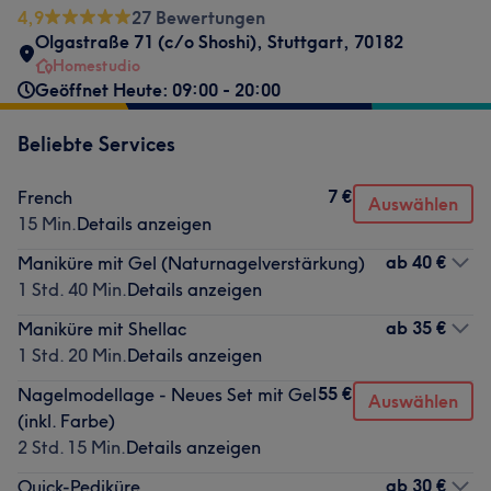
4,9
27 Bewertungen
Olgastraße 71 (c/o Shoshi)
,
Stuttgart
,
70182
Homestudio
Geöffnet Heute: 09:00 - 20:00
Beliebte Services
7 €
French
Auswählen
15 Min.
Details anzeigen
ab
40 €
Maniküre mit Gel (Naturnagelverstärkung)
1 Std. 40 Min.
Details anzeigen
ab
35 €
Maniküre mit Shellac
1 Std. 20 Min.
Details anzeigen
55 €
Nagelmodellage - Neues Set mit Gel
Auswählen
(inkl. Farbe)
2 Std. 15 Min.
Details anzeigen
ab
30 €
Quick-Pediküre