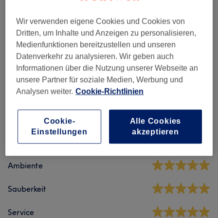
Alle Services
Wir verwenden eigene Cookies und Cookies von
Dritten, um Inhalte und Anzeigen zu personalisieren,
Medienfunktionen bereitzustellen und unseren
Massagen
(
10
)
ab 40 €
Datenverkehr zu analysieren. Wir geben auch
Informationen über die Nutzung unserer Webseite an
unsere Partner für soziale Medien, Werbung und
Salonbewertungen
Analysen weiter.
Cookie-Richtlinien
5,0
Cookie-
Alle Cookies
Einstellungen
akzeptieren
163 Bewertungen
Ambiente
Sauberkeit
Service