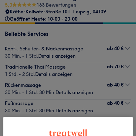
5,0
163 Bewertungen
Käthe-Kollwitz-Straße 101
,
Leipzig
,
04109
Geöffnet Heute: 10:00 - 20:00
Beliebte Services
ab
40 €
Kopf-, Schulter- & Nackenmassage
30 Min. - 1 Std.
Details anzeigen
ab
70 €
Traditionelle Thai Massage
1 Std. - 2 Std.
Details anzeigen
ab
40 €
Rückenmassage
30 Min. - 1 Std. 30 Min.
Details anzeigen
ab
40 €
Fußmassage
30 Min. - 1 Std. 30 Min.
Details anzeigen
ab
40 €
Handmassage
30 Min. - 1 Std.
Details anzeigen