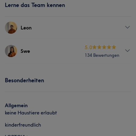
Lerne das Team kennen
Leon
Services
5.0
Swe
134 Bewertungen
Massage
Services
Besonderheiten
Massage
Was unsere Kunden über Swe sagen
Allgemein
keine Haustiere erlaubt
Kompetent
15
Professionell
10
Fürsorglich
10
kinderfreundlich
Rücksichtsvoll
7