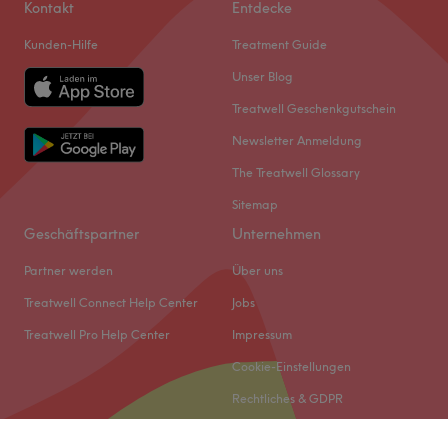
Kontakt
Entdecke
Kunden-Hilfe
Treatment Guide
Unser Blog
Treatwell Geschenkgutschein
Newsletter Anmeldung
The Treatwell Glossary
Sitemap
Geschäftspartner
Unternehmen
Partner werden
Über uns
Treatwell Connect Help Center
Jobs
Treatwell Pro Help Center
Impressum
Cookie-Einstellungen
Rechtliches & GDPR