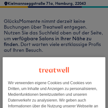
Kielmannseggstraße 71a
,
Hamburg
,
22043
GlücksMomente nimmt derzeit keine
Buchungen über Treatwell entgegen.
Nutzen Sie das Suchfeld oben auf der Seite,
um
verfügbare Salons in Ihrer Nähe zu
finden.
Dort warten viele erstklassige Profis
auf Ihren Besuch.
Finde die besten Salons in deiner Nähe
Wir verwenden eigene Cookies und Cookies von
Dritten, um Inhalte und Anzeigen zu personalisieren,
Medienfunktionen bereitzustellen und unseren
Auf Treatwell finden
Datenverkehr zu analysieren. Wir geben auch
Informationen über die Nutzung unserer Webseite an