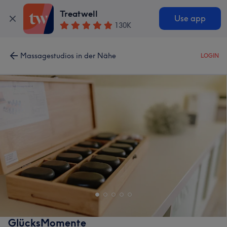
Treatwell
Use app
130K
Massagestudios in der Nähe
LOGIN
GlücksMomente