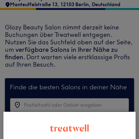
Manteuffelstraße 13, 12103 Berlin, Deutschland
Glozy Beauty Salon nimmt derzeit keine
Buchungen über Treatwell entgegen.
Nutzen Sie das Suchfeld oben auf der Seite,
um
verfügbare Salons in Ihrer Nähe zu
finden.
Dort warten viele erstklassige Profis
auf Ihren Besuch.
Finde die besten Salons in deiner Nähe
Auf Treatwell finden